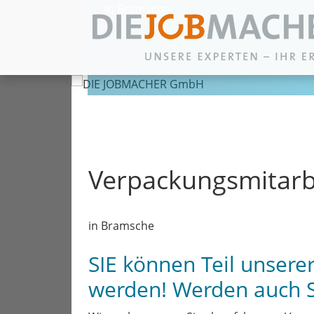
in Bramsche
Zum Inhalt springen
Verpackungsmitarb
in Bramsche
SIE können Teil unser
werden! Werden auch 