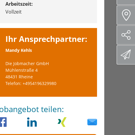
Arbeitszeit:
Vollzeit
Ihr Ansprechpartner:
Mandy Kehls
Die Jobmacher GmbH
Mühlenstraße 4
48431 Rheine
Telefon: +4954196329980
Jobangebot teilen: