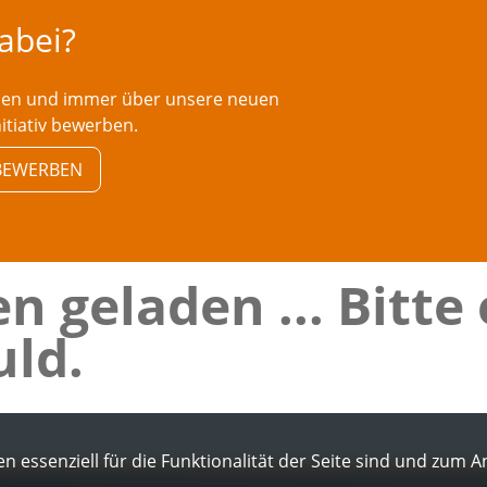
dabei?
rden und immer über unsere neuen
nitiativ bewerben.
V BEWERBEN
n geladen ... Bitte
ld.
n essenziell für die Funktionalität der Seite sind und zum 