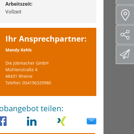
Arbeitszeit:
Vollzeit
Ihr Ansprechpartner:
Mandy Kehls
Die Jobmacher GmbH
Mühlenstraße 4
48431 Rheine
Telefon: 054196329980
Jobangebot teilen: