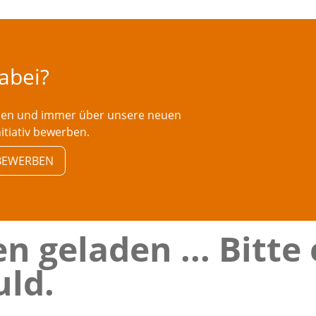
dabei?
rden und immer über unsere neuen
nitiativ bewerben.
V BEWERBEN
n geladen ... Bitte
ld.