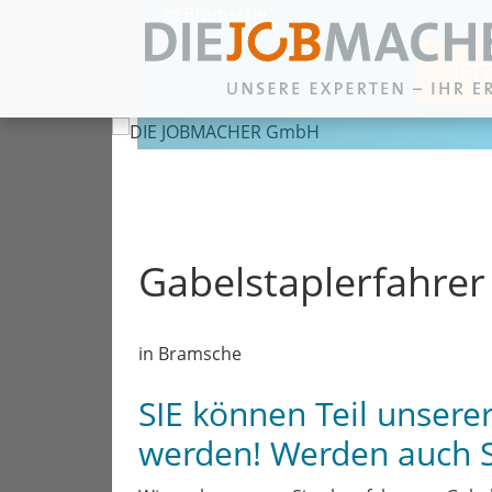
in Bramsche
JET
Zum Inhalt springen
Gabelstaplerfahrer
in Bramsche
SIE können Teil unser
werden! Werden auch 