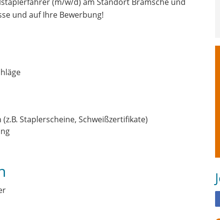
lstaplerfahrer (m/w/d) am Standort Bramsche und
sse und auf Ihre Bewerbung!
chläge
z.B. Staplerscheine, Schweißzertifikate)
ung
n
er