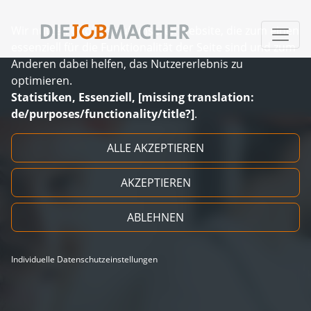
Wir nutzen Cookies auf unserer Website, die zum einen
essenziell für die Funktionalität der Seite sind und zum
Anderen dabei helfen, das Nutzererlebnis zu
optimieren.
Statistiken, Essenziell, [missing translation:
de/purposes/functionality/title?]
.
Zum Inhalt springen
ALLE AKZEPTIEREN
AKZEPTIEREN
ABLEHNEN
Individuelle Datenschutzeinstellungen