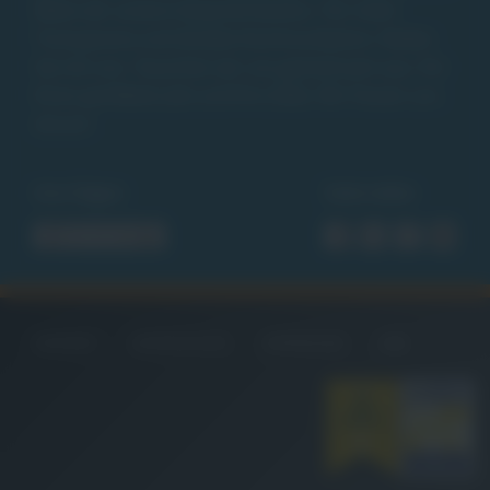
leben wir unsere Gesprächskultur. Für mehr
Transparenz und direkte Kommunikation. Reden
Sie mit uns. Tauschen wir uns gemeinsam aus. Für
Ihren perfekten Job und Ihre Ziele. Wir freuen uns
darauf.
Uns folgen
Seite teilen
KONTAKT
DATENSCHUTZ
IMPRESSUM
AGB