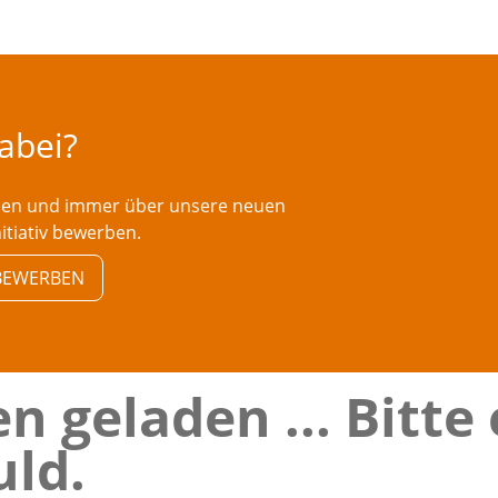
dabei?
rden und immer über unsere neuen
nitiativ bewerben.
V BEWERBEN
n geladen ... Bitte
ld.