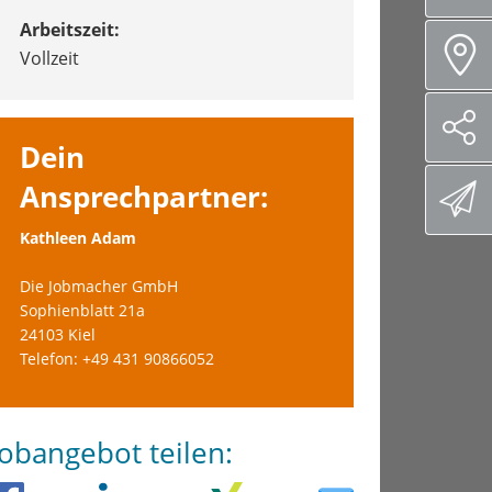
Arbeitszeit:
Vollzeit
Dein
Ansprechpartner:
Kathleen Adam
Die Jobmacher GmbH
Sophienblatt 21a
24103 Kiel
Telefon: +49 431 90866052
Jobangebot teilen: