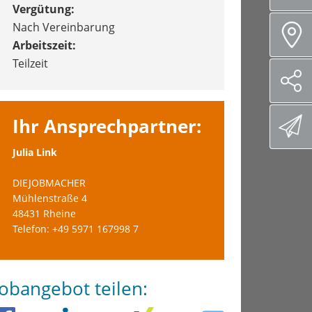
Vergütung:
Nach Vereinbarung
Arbeitszeit:
Teilzeit
Ihr Ansprechpartner:
Julia Link
DIEJOBMACHER
Mühlenstraße 4
48431 Rheine
Telefon: +49 5971 167998 7
Jobangebot teilen: