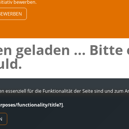
nitiativ bewerben.
V BEWERBEN
n geladen ... Bitte
ld.
n essenziell für die Funktionalität der Seite sind und zum 
urposes/functionality/title?]
.
AGB
N