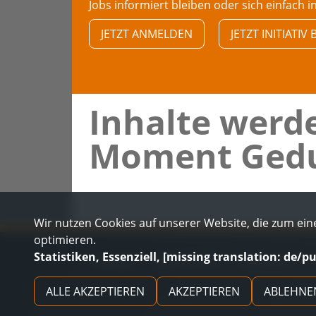
Jobs informiert bleiben oder sich einfach i
JETZT ANMELDEN
JETZT INITIATI
Inhalte werde
Moment Gedu
Wir nutzen Cookies auf unserer Website, die zum eine
optimieren.
Statistiken, Essenziell, [missing translation: de/p
KONTAKT
DATENSCHUTZ
IMPRESSUM
ALLE AKZEPTIEREN
AKZEPTIEREN
ABLEHNE