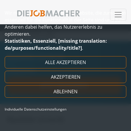
Wir nutzen Cookies auf unserer Website, die zum einen
essenziell für die Funktionalität der Seite sind und zum
Anderen dabei helfen, das Nutzererlebnis zu
optimieren.
Zum Inhalt springen
Statistiken, Essenziell, [missing translation:
de/purposes/functionality/title?]
.
Bauleiter (m/w/d)
ALLE AKZEPTIEREN
in Bramsche
AKZEPTIEREN
JETZT BEWERBEN
ABLEHNEN
Individuelle Datenschutzeinstellungen
Bauleiter (m/w/d)