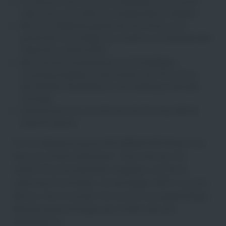
Sie wissen nicht, ob Ihre Qualifikation ausreicht
oder sind auch offen für vergleichbare Stellen?
Mit Ihrer Bewerbung können wir Ihnen auch
passende Vorschläge aus anderen zu besetzenden
Vakanzen unterbreiten
Mit unserem kostenlosen und freiwilligen
Coaching-Angebot unterstützen wir Sie in Ihrer
beruflichen Qualifikation, bei Aufstieg und/oder
Umstieg
Gemeinsam mit uns können Sie Ihre berufliche
Zukunft planen
Für Ihre Bewerbung bei DIE JOBMACHER klicken Sie
bitte auf „Online bewerben“. Dann können Sie
einfach Ihre Kontaktdaten eingeben und Ihren
Lebenslauf hochladen. Sie benötigen dafür nur eine
Minute. Gerne senden Sie uns Ihre aussagekräftigen
Bewerbungsunterlagen per E-Mail oder per
WhatsApp zu.