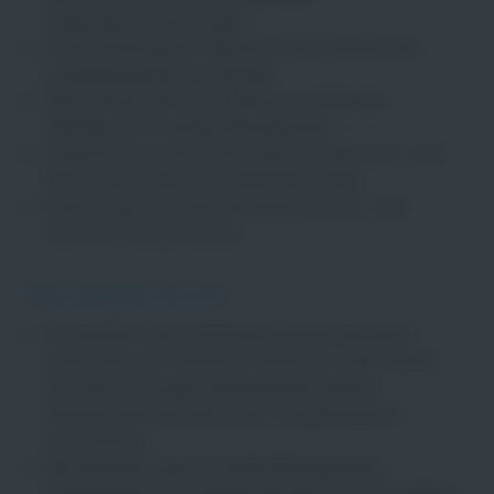
Gebäudeversicherungen
Unterstützung der weiteren Fachbereiche bei
projektbezogenen Aufgaben
Übernahme diverser weiterer anfallender
Tätigkeiten im Facility-Management
Organisation und Betreuung von Revisions- und
Wartungsarbeiten im Gebäudeumfeld
Betreuung und Unterstützung interner und
externer Auditprozesse​​​​
Das bringen Sie mit
Sie besitzen eine erfolgreich abgeschlossene
Ausbildung als Techniker, Bachelor oder Master
der Fachrichtungen Bauingenieurwesen,
Gebäudetechnik oder einer vergleichbaren
Ausrichtung
Berufserfahrung im Facility-Management,
Management von Dienstleistungen und Projekten