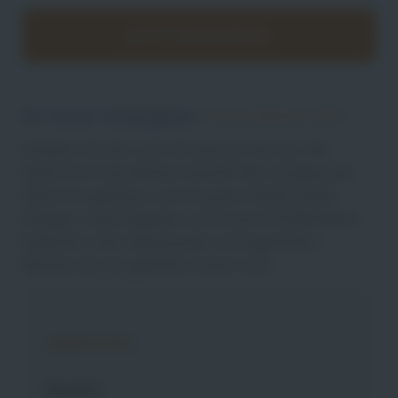
JETZT BEWERBEN
Ihr neuer Arbeitgeber,
DIE JOBMACHER
.
Arbeiten Sie dort, wo sich was tut: bei uns. Wir
bieten Ihrer beruflichen Zukunft den richtigen Job,
beste Perspektiven und ein gutes Gefühl. Nette
Kollegen, tolle Aufgaben und unsere FLEVER Werte
bedeuten mehr Miteinander auf Augenhöhe.
Machen Sie sich glü̈cklich: heute noch.
Jobdetails
Bereich: