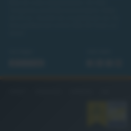
leben wir unsere Gesprächskultur. Für mehr
Transparenz und direkte Kommunikation. Reden
Sie mit uns. Tauschen wir uns gemeinsam aus. Für
Ihren perfekten Job und Ihre Ziele. Wir freuen uns
darauf.
Uns folgen
Seite teilen
KONTAKT
DATENSCHUTZ
IMPRESSUM
AGB