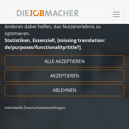
Wir nutzen Cookies auf unserer Website, die zum einen
essenziell für die Funktionalität der Seite sind und zum
Anderen dabei helfen, das Nutzererlebnis zu
optimieren.
Statistiken, Essenziell, [missing translation:
de/purposes/functionality/title?]
.
Zum Inhalt springen
ALLE AKZEPTIEREN
AKZEPTIEREN
ABLEHNEN
Individuelle Datenschutzeinstellungen