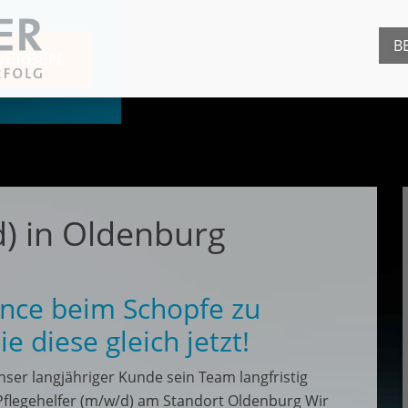
B
WERBEN
d) in Oldenburg
hance beim Schopfe zu
 diese gleich jetzt!
ser langjähriger Kunde sein Team langfristig
 Pflegehelfer (m/w/d) am Standort Oldenburg Wir