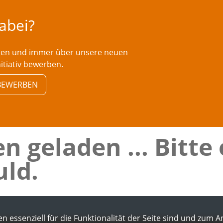
dabei?
rden und immer über unsere neuen
nitiativ bewerben.
V BEWERBEN
n geladen ... Bitte
ld.
n essenziell für die Funktionalität der Seite sind und zum 