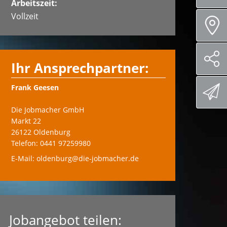
Arbeitszeit:
Vollzeit
Ihr Ansprechpartner:
Frank Geesen
Die Jobmacher GmbH
Markt 22
26122 Oldenburg
Telefon: 0441 97259980
E-Mail: oldenburg@die-jobmacher.de
Jobangebot teilen: