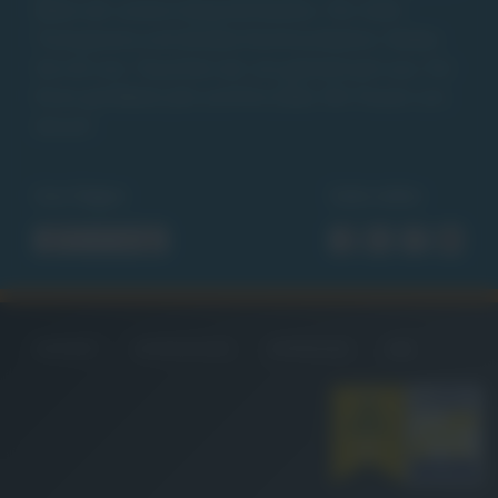
leben wir unsere Gesprächskultur. Für mehr
Transparenz und direkte Kommunikation. Reden
Sie mit uns. Tauschen wir uns gemeinsam aus. Für
Ihren perfekten Job und Ihre Ziele. Wir freuen uns
darauf.
Uns folgen
Seite teilen
KONTAKT
DATENSCHUTZ
IMPRESSUM
AGB