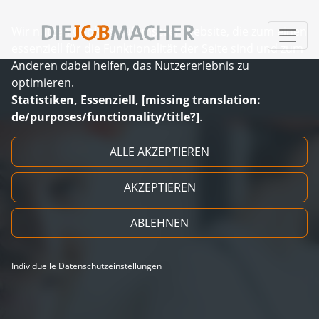
Wir nutzen Cookies auf unserer Website, die zum einen
essenziell für die Funktionalität der Seite sind und zum
Anderen dabei helfen, das Nutzererlebnis zu
optimieren.
Statistiken, Essenziell, [missing translation:
de/purposes/functionality/title?]
.
Zum Inhalt springen
ALLE AKZEPTIEREN
AKZEPTIEREN
ABLEHNEN
Individuelle Datenschutzeinstellungen