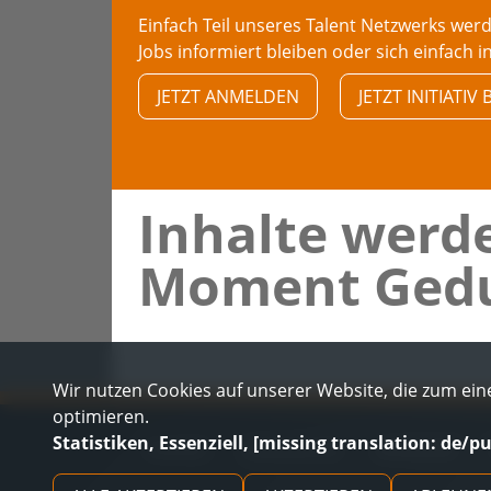
Einfach Teil unseres Talent Netzwerks we
Jobs informiert bleiben oder sich einfach i
JETZT ANMELDEN
JETZT INITIATI
Inhalte werde
Moment Gedu
Wir nutzen Cookies auf unserer Website, die zum eine
optimieren.
Statistiken, Essenziell, [missing translation: de/p
KONTAKT
DATENSCHUTZ
IMPRESSUM