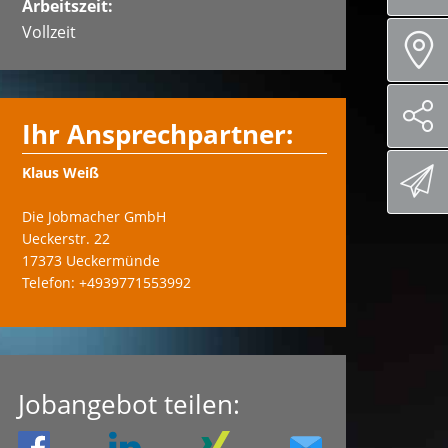
Arbeitszeit:
Vollzeit
Ihr Ansprechpartner:
Klaus Weiß
Die Jobmacher GmbH
Ueckerstr. 22
17373 Ueckermünde
Telefon: +4939771553992
Jobangebot teilen: