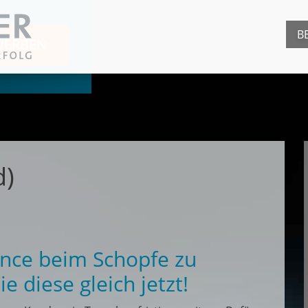
B
WERBEN
d)
hance beim Schopfe zu
 diese gleich jetzt!