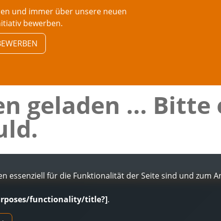
rden und immer über unsere neuen
nitiativ bewerben.
V BEWERBEN
n geladen ... Bitte
ld.
n essenziell für die Funktionalität der Seite sind und zum 
urposes/functionality/title?]
.
AGB