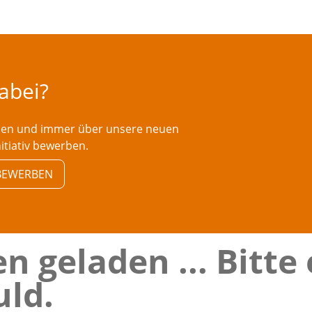
dabei?
rden und immer über unsere neuen
nitiativ bewerben.
V BEWERBEN
n geladen ... Bitte
ld.