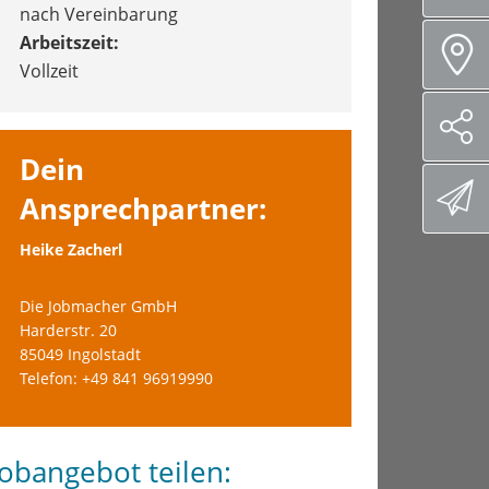
nach Vereinbarung
Arbeitszeit:
Vollzeit
Dein
Ansprechpartner:
Heike Zacherl
Die Jobmacher GmbH
Harderstr. 20
85049 Ingolstadt
Telefon: +49 841 96919990
Jobangebot teilen: