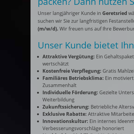
packen? Dann nutzen Sie
Unser langjähriger Kunde in
Geretsried
wä
suchen wir Sie zur langfristigen Festanstel
(m/w/d).
Wir freuen uns auf Ihre Bewerbu
Unser Kunde bietet Ih
Attraktive Vergütung:
Ein Gehaltspaket
wertschätzt
Kostenfreie Verpflegung:
Gratis Mahlzei
Familiäres Betriebsklima:
Ein motiviert
Zusammenhalt
Individuelle Förderung:
Gezielte Unters
Weiterbildung
Zukunftssicherung:
Betriebliche Alter
Exklusive Rabatte:
Attraktive Mitarbeit
Innovationskultur:
Ein internes Ideen
Verbesserungsvorschläge honoriert