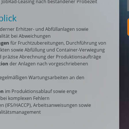
 JobRad-Leasing nach bestandener Probezeit
lick
rner Erhitzer- und Abfüllanlagen sowie
alität bei Abweichungen
agen
für Fruchtzubereitungen, Durchführung von
kten sowie Abfüllung und Container-Verwiegung
 präzise Abrechnung der Produktionsaufträge
tion
der Anlagen nach vorgeschriebenen
egelmäßigen Wartungsarbeiten an den
en
im Produktionsablauf sowie enge
bei komplexen Fehlern
ien (IFS/HACCP), Arbeitsanweisungen sowie
alitätsmanagement