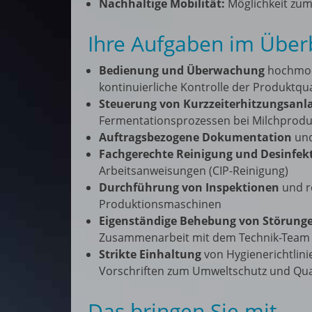
Nachhaltige Mobilität:
Möglichkeit zum
Ihre Aufgaben im Überb
Bedienung und Überwachung
hochmode
kontinuierliche Kontrolle der Produktqu
Steuerung von Kurzzeiterhitzungsanl
Fermentationsprozessen bei Milchprodu
Auftragsbezogene Dokumentation
und
Fachgerechte Reinigung und Desinfek
Arbeitsanweisungen (CIP-Reinigung)
Durchführung von Inspektionen
und r
Produktionsmaschinen
Eigenständige Behebung von Störung
Zusammenarbeit mit dem Technik-Team 
Strikte Einhaltung
von Hygienerichtlin
Vorschriften zum Umweltschutz und Qu
Das bringen Sie mit