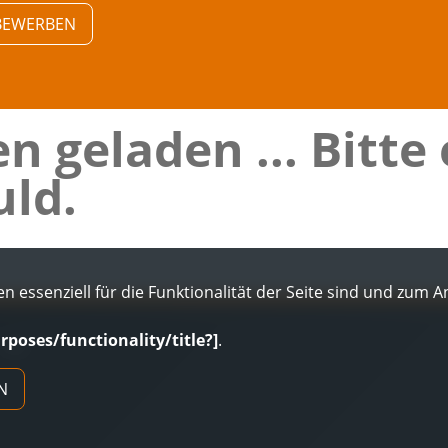
V BEWERBEN
n geladen ... Bitte
ld.
n essenziell für die Funktionalität der Seite sind und zum 
urposes/functionality/title?]
.
AGB
N