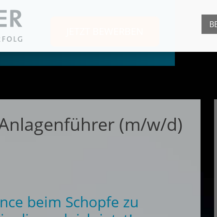
B
JETZT BEWERBEN
 Anlagenführer (m/w/d)
hance beim Schopfe zu