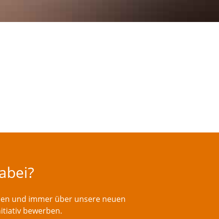
dabei?
rden und immer über unsere neuen
nitiativ bewerben.