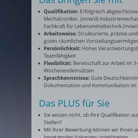
Qualifikation:
Erfolgreich abgeschlossen
Mechatroniker, (m/w/d) Industriemechan
Fachkraft für Lebensmitteltechnik (m/w/
Arbeitsweise:
Strukturierte, präzise un
guten räumlichen Vorstellungsvermöge
Persönlichkeit:
Hohes Verantwortungsbew
Teamfähigkeit
Flexibilität:
Bereitschaft zur Arbeit im 
Wochenendeinsätzen
Sprachkenntnisse:
Gute Deutschkenntnis
Dokumentation und Kommunikation im
Das PLUS für Sie
Sie wissen nicht, ob Ihre Qualifikation a
Stellen?
Mit Ihrer Bewerbung können wir Ihnen 
besetzenden Vakanzen unterbreiten