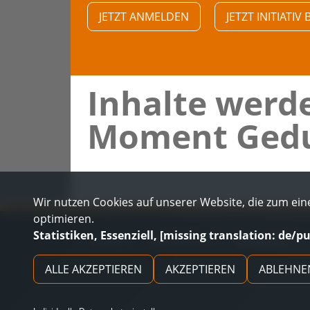
JETZT ANMELDEN
JETZT INITIATI
Inhalte werde
Moment Gedu
Wir nutzen Cookies auf unserer Website, die zum eine
optimieren.
Statistiken, Essenziell, [missing translation: de/p
KONTAKT
DATENSCHUTZ
IMPRESSUM
ALLE AKZEPTIEREN
AKZEPTIEREN
ABLEHNE