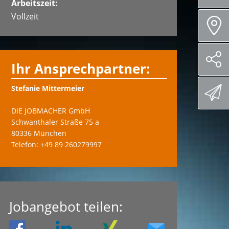
Arbeitszeit:
Vollzeit
Ihr Ansprechpartner:
Stefanie Mittermeier
DIE JOBMACHER GmbH
Schwanthaler Straße 75 a
80336 München
Telefon: +49 89 260279997
Jobangebot teilen: