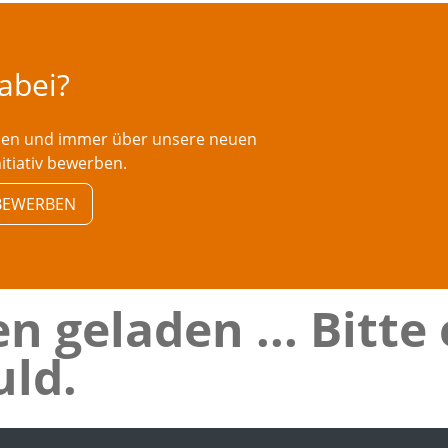
dabei?
rden und immer über unsere neuen
nitiativ bewerben.
V BEWERBEN
n geladen ... Bitte
ld.