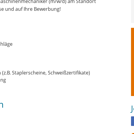
maschinenmechaniker (m/w/d) am Standort
se und auf Ihre Bewerbung!
chläge
z.B. Staplerscheine, Schweißzertifikate)
ung
n