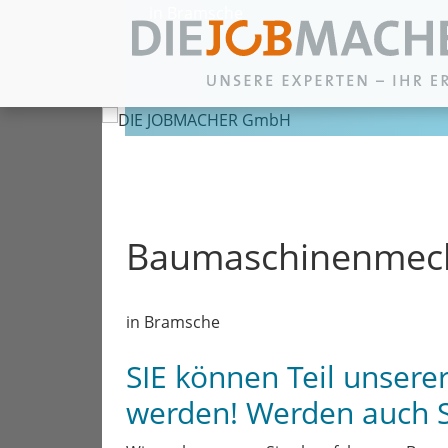
in Bramsche
Zum Inhalt springen
Baumaschinenmech
in Bramsche
SIE können Teil unser
werden! Werden auch 