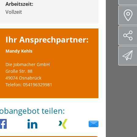
Arbeitszeit:
Vollzeit
Ihr Ansprechpartner:
Mandy Kehls
Die Jobmacher GmbH
Große Str. 88
49074 Osnabrück
Telefon: 054196329981
Jobangebot teilen: