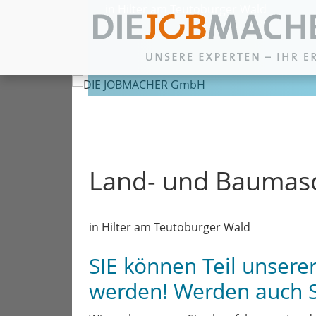
in Hilter am Teutoburger Wald
Zum Inhalt springen
Land- und Baumasc
in Hilter am Teutoburger Wald
SIE können Teil unser
werden! Werden auch 