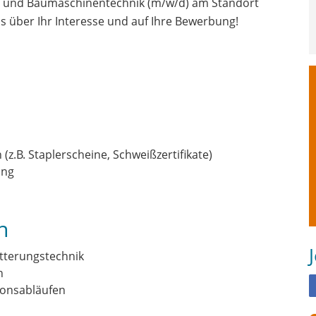
d- und Baumaschinentechnik (m/w/d) am Standort
s über Ihr Interesse und auf Ihre Bewerbung!
z.B. Staplerscheine, Schweißzertifikate)
ung
n
tterungstechnik
n
ionsabläufen