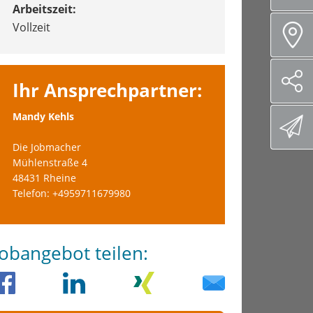
Arbeitszeit:
Vollzeit
Ihr Ansprechpartner:
Mandy Kehls
Die Jobmacher
Mühlenstraße 4
48431 Rheine
Telefon: +4959711679980
Jobangebot teilen: