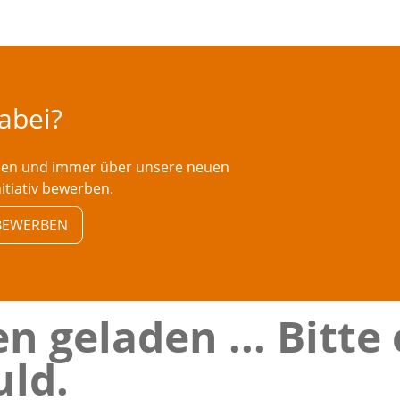
dabei?
rden und immer über unsere neuen
nitiativ bewerben.
V BEWERBEN
n geladen ... Bitte
ld.