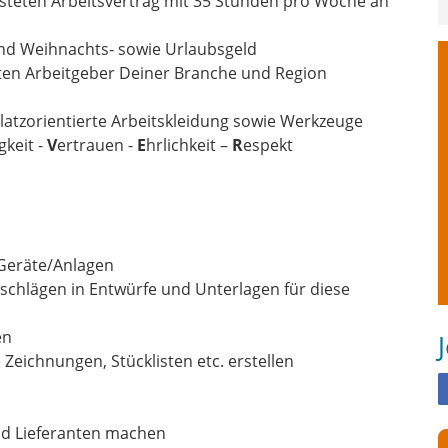
isteten Arbeitsvertrag mit 35 Stunden pro Woche an
nd Weihnachts- sowie Urlaubsgeld
vsten Arbeitgeber Deiner Branche und Region
atzorientierte Arbeitskleidung sowie Werkzeuge
gkeit -
V
ertrauen -
E
hrlichkeit –
R
espekt
 Geräte/Anlagen
chlägen in Entwürfe und Unterlagen für diese
en
Zeichnungen, Stücklisten etc. erstellen
nd Lieferanten machen