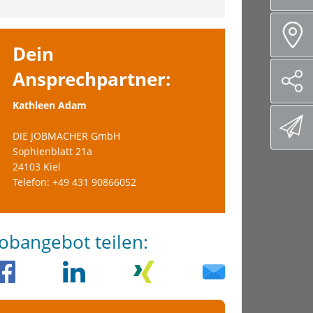
Dein
Ansprechpartner:
Kathleen Adam
DIE JOBMACHER GmbH
Sophienblatt 21a
24103 Kiel
Telefon: +49 431 90866052
Jobangebot teilen: