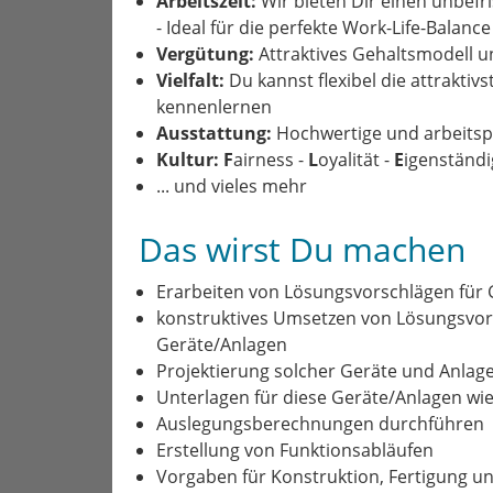
Arbeitszeit:
Wir bieten Dir einen unbefr
- Ideal für die perfekte Work-Life-Balance
Vergütung:
Attraktives Gehaltsmodell u
Vielfalt:
Du kannst flexibel die attrakti
kennenlernen
Ausstattung:
Hochwertige und arbeitspl
Kultur:
F
airness -
L
oyalität -
E
igenständi
... und vieles mehr
Das wirst Du machen
Erarbeiten von Lösungsvorschlägen für
konstruktives Umsetzen von Lösungsvors
Geräte/Anlagen
Projektierung solcher Geräte und Anlag
Unterlagen für diese Geräte/Anlagen wie 
Auslegungsberechnungen durchführen
Erstellung von Funktionsabläufen
Vorgaben für Konstruktion, Fertigung u