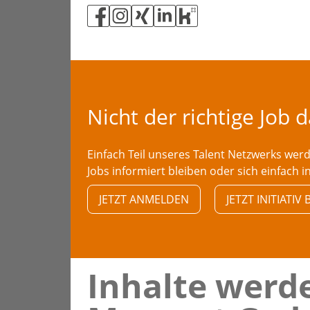
Nicht der richtige Job 
Einfach Teil unseres Talent Netzwerks we
Jobs informiert bleiben oder sich einfach i
JETZT ANMELDEN
JETZT INITIATI
Inhalte werde