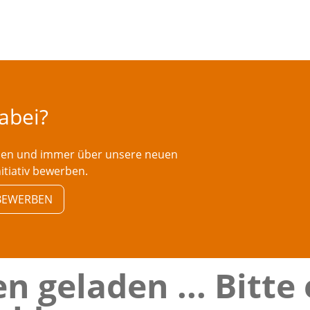
dabei?
rden und immer über unsere neuen
nitiativ bewerben.
V BEWERBEN
n geladen ... Bitte