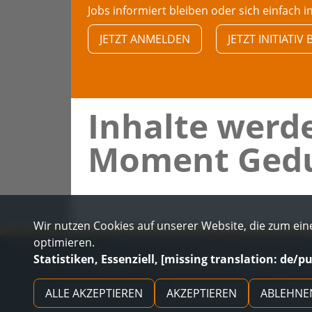
Jobs informiert bleiben oder sich einfach i
JETZT ANMELDEN
JETZT INITIATI
Inhalte werde
Moment Gedu
Wir nutzen Cookies auf unserer Website, die zum eine
optimieren.
Statistiken, Essenziell, [missing translation: de/p
KONTAKT
DATENSCHUTZ
IMPRESSUM
ALLE AKZEPTIEREN
AKZEPTIEREN
ABLEHNE