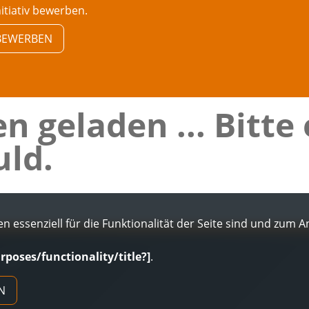
nitiativ bewerben.
V BEWERBEN
n geladen ... Bitte
ld.
n essenziell für die Funktionalität der Seite sind und zum 
urposes/functionality/title?]
.
AGB
N