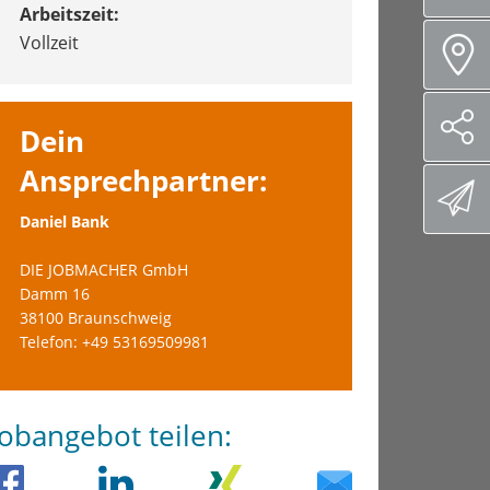
Arbeitszeit:
Vollzeit
Dein
Ansprechpartner:
Daniel Bank
DIE JOBMACHER GmbH
Damm 16
38100 Braunschweig
Telefon: +49 53169509981
Jobangebot teilen: