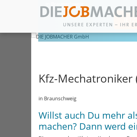
in Braunschweig
JET
Zum Inhalt springen
Kfz-Mechatroniker
in Braunschweig
Willst auch Du mehr al
machen? Dann werd ei