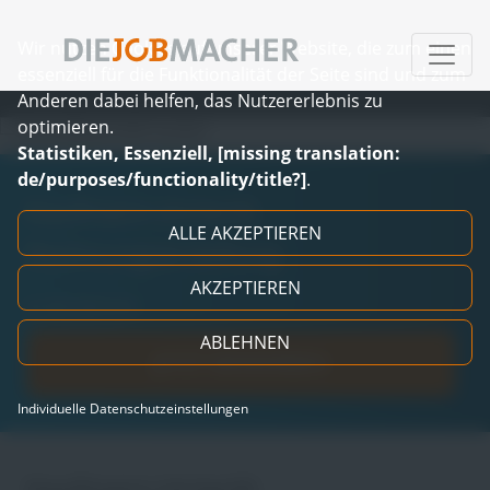
Wir nutzen Cookies auf unserer Website, die zum einen
essenziell für die Funktionalität der Seite sind und zum
Anderen dabei helfen, das Nutzererlebnis zu
optimieren.
Zum Inhalt springen
Statistiken, Essenziell, [missing translation:
de/purposes/functionality/title?]
.
Kaufmann (m/w/d)
ALLE AKZEPTIEREN
Rechnungserstellung
AKZEPTIEREN
in Osnabrück
ABLEHNEN
JETZT BEWERBEN
Individuelle Datenschutzeinstellungen
Kaufmann (m/w/d)