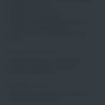
Tariflohn nach GVP Tarif
Betriebliche Altersvorsorge
Weihnachts- und Urlaubsgeld
Geförderte Weiterbildungsmöglichkeiten (z.B.
Staplerscheine, Schweißzertifikate)
Unsere persönliche, individuelle Betreuung
FLEVER
Das werden Sie machen
Prüfen und Korrigieren von Rechnungen
Einlesen in die jeweiligen Energietarife
Unterstützung des Teams
Das bringen Sie mit
Abgeschlossene kaufmännische Ausbildung
Spaß mit Zahlen zu arbeiten