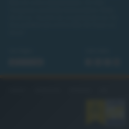
leben wir unsere Gesprächskultur. Für mehr
Transparenz und direkte Kommunikation. Reden
Sie mit uns. Tauschen wir uns gemeinsam aus. Für
Ihren perfekten Job und Ihre Ziele. Wir freuen uns
darauf.
Uns folgen
Seite teilen
KONTAKT
DATENSCHUTZ
IMPRESSUM
AGB