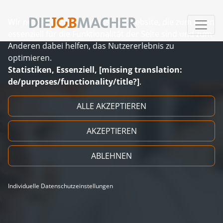
Wir nutzen Cookies auf unserer Website, die zum einen
essenziell für die Funktionalität der Seite sind und zum
Anderen dabei helfen, das Nutzererlebnis zu
optimieren.
Statistiken, Essenziell, [missing translation:
de/purposes/functionality/title?]
.
Zum Inhalt springen
ALLE AKZEPTIEREN
AKZEPTIEREN
ABLEHNEN
Individuelle Datenschutzeinstellungen