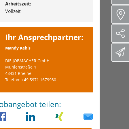
Arbeitszeit:
Vollzeit
Ihr Ansprechpartner:
Mandy Kehls
DIE JOBMACHER GmbH
Mühlenstraße 4
48431 Rheine
Telefon: +49 5971 1679980
Jobangebot teilen: