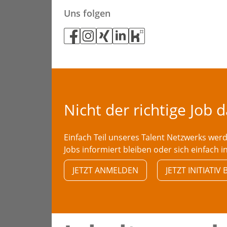
Uns folgen
Nicht der richtige Job 
Einfach Teil unseres Talent Netzwerks we
Jobs informiert bleiben oder sich einfach i
JETZT ANMELDEN
JETZT INITIATI