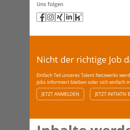
Uns folgen
Nicht der richtige Job 
Einfach Teil unseres Talent Netzwerks we
Jobs informiert bleiben oder sich einfach i
JETZT ANMELDEN
JETZT INITIATI