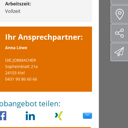
Arbeitszeit:
Vollzeit
Ihr Ansprechpartner:
Anna Löwe
DIE JOBMACHER
Sopheinblatt 21a
24103 Kiel
0431 90 86 60 66
Jobangebot teilen: