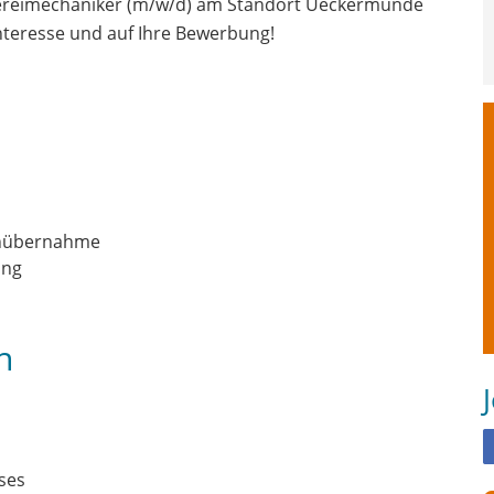
ßereimechaniker (m/w/d) am Standort Ueckermünde
nteresse und auf Ihre Bewerbung!
tenübernahme
ung
n
ses