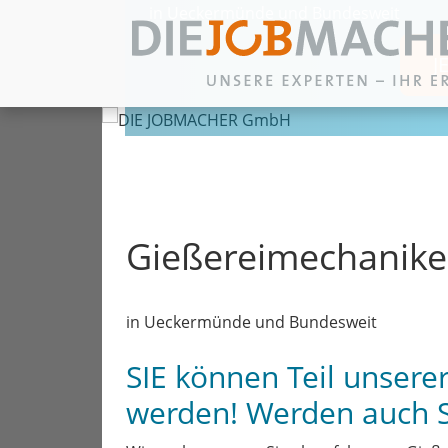
in Ueckermünde und Bundesweit
J
Zum Inhalt springen
Gießereimechanike
in Ueckermünde und Bundesweit
SIE können Teil unser
werden! Werden auch 