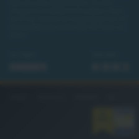
leben wir unsere Gesprächskultur. Für mehr
Transparenz und direkte Kommunikation. Reden
Sie mit uns. Tauschen wir uns gemeinsam aus. Für
Ihren perfekten Job und Ihre Ziele. Wir freuen uns
darauf.
Uns folgen
Seite teilen
KONTAKT
DATENSCHUTZ
IMPRESSUM
AGB