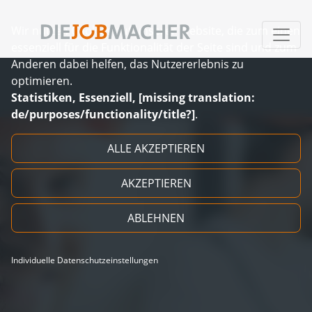
Wir nutzen Cookies auf unserer Website, die zum einen
essenziell für die Funktionalität der Seite sind und zum
Anderen dabei helfen, das Nutzererlebnis zu
optimieren.
Statistiken, Essenziell, [missing translation:
de/purposes/functionality/title?]
.
Zum Inhalt springen
ALLE AKZEPTIEREN
AKZEPTIEREN
ABLEHNEN
Individuelle Datenschutzeinstellungen