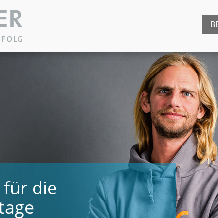
B
 für die
tage