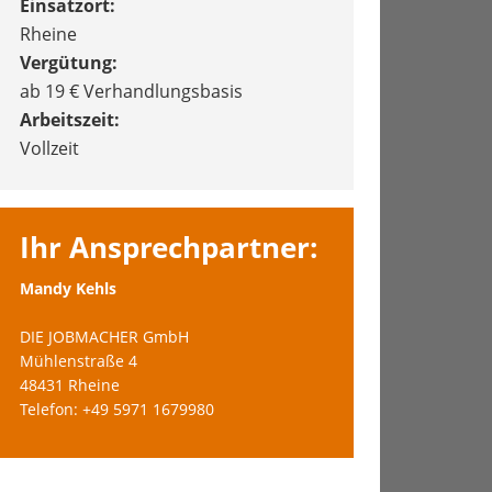
Einsatzort:
Rheine
Vergütung:
ab 19 € Verhandlungsbasis
Arbeitszeit:
Vollzeit
Ihr Ansprechpartner:
Mandy Kehls
DIE JOBMACHER GmbH
Mühlenstraße 4
48431 Rheine
Telefon: +49 5971 1679980