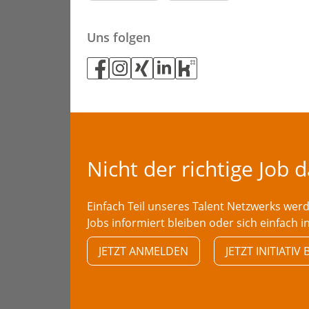
Uns folgen
Nicht der richtige Job 
Einfach Teil unseres Talent Netzwerks we
Jobs informiert bleiben oder sich einfach i
JETZT ANMELDEN
JETZT INITIATI