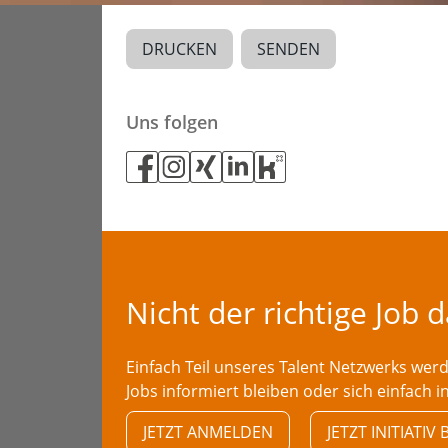
DRUCKEN
SENDEN
Uns folgen
Nicht der richtige Job 
Einfach Teil unseres Talent Netzwerks we
Jobs informiert bleiben oder sich einfach i
JETZT ANMELDEN
JETZT INITIATI