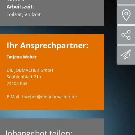
Arbeitszeit:
Teilzeit, Vollzeit
Ihr Ansprechpartner:
Tatjana Weber
DIE JOBMACHER GmbH
Sophienblatt 21a
24103 Kiel
E-Mail: t.weber@die-jobmacher.de
Jobangebot teilen: