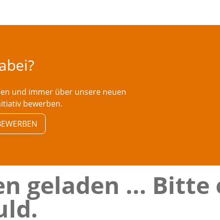
dabei?
rden und immer über unsere neuen
nitiativ bewerben.
V BEWERBEN
n geladen ... Bitte
ld.