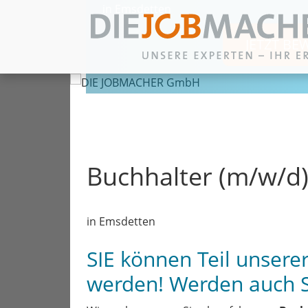
in Emsdetten
JETZT BE
Zum Inhalt springen
Buchhalter (m/w/d
in Emsdetten
SIE können Teil unser
werden! Werden auch 