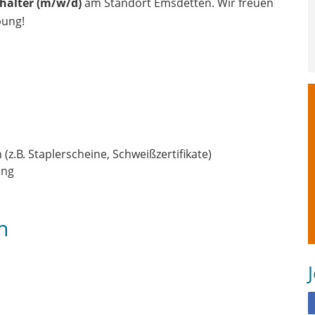
halter (m/w/d)
am Standort Emsdetten. Wir freuen
bung!
z.B. Staplerscheine, Schweißzertifikate)
ung
n