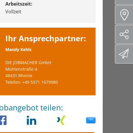
Arbeitszeit:
Vollzeit
Ihr Ansprechpartner:
Mandy Kehls
DIE JOBMACHER GmbH
Mühlenstraße 4
48431 Rheine
Telefon: +49 5971 1679980
Jobangebot teilen: