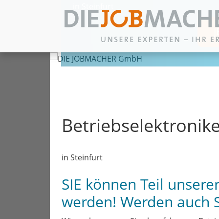
in Steinfurt
Zum Inhalt springen
Betriebselektronik
in Steinfurt
SIE können Teil unser
werden! Werden auch 