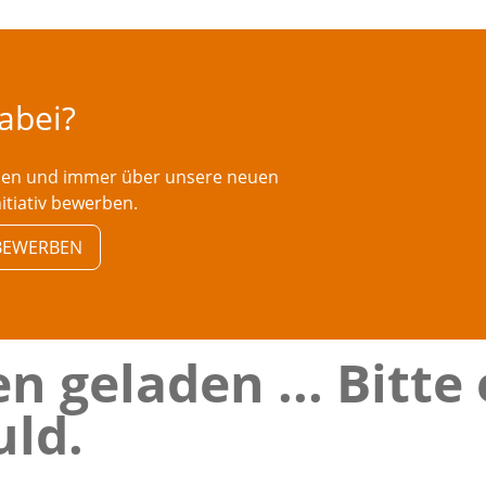
dabei?
rden und immer über unsere neuen
nitiativ bewerben.
V BEWERBEN
n geladen ... Bitte
ld.