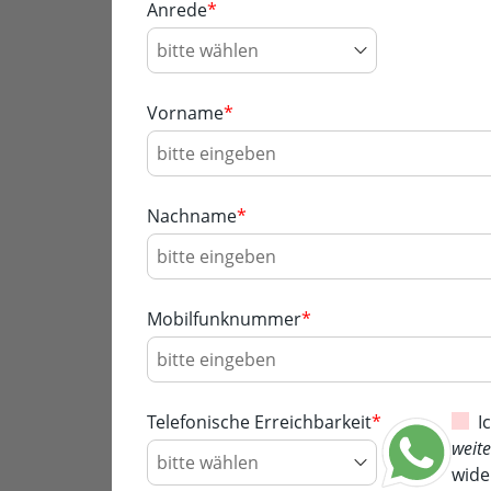
Anrede
*
Vorname
*
Nachname
*
Mobilfunknummer
*
Telefonische Erreichbarkeit
*
I
weit
wide