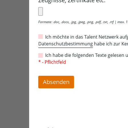
Zeugnisse, Zertifikate etc.
Formate: .doc, .docx, .jpg, .jpeg, .png, .pdf, .txt, .rtf | max.
Ich möchte in das Talent Netzwerk au
Datenschutzbestimmung
habe ich zur K
Ich habe die folgenden Texte gelesen
* - Pflichtfeld
Absenden