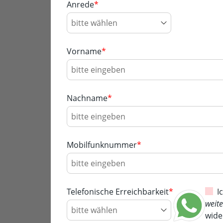
Anrede
*
Vorname
*
Nachname
*
Mobilfunknummer
*
Telefonische Erreichbarkeit
*
I
weit
wide