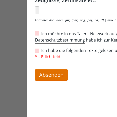
Zeugnisse, Zertifikate etc.
Formate: .doc, .docx, .jpg, .jpeg, .png, .pdf, .txt, .rtf | max.
Ich möchte in das Talent Netzwerk au
Datenschutzbestimmung
habe ich zur K
Ich habe die folgenden Texte gelesen
* - Pflichtfeld
Absenden