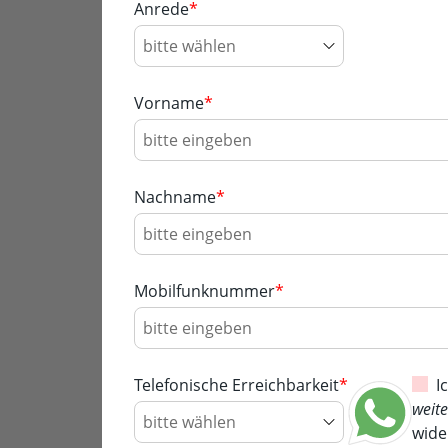
Anrede
*
Vorname
*
Nachname
*
Mobilfunknummer
*
Telefonische Erreichbarkeit
*
I
weit
wide