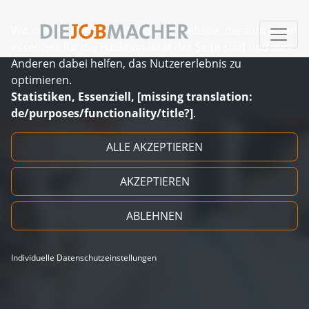
Wir nutzen Cookies auf unserer Website, die zum einen
essenziell für die Funktionalität der Seite sind und zum
Anderen dabei helfen, das Nutzererlebnis zu
optimieren.
Statistiken, Essenziell, [missing translation:
de/purposes/functionality/title?]
.
Zum Inhalt springen
ALLE AKZEPTIEREN
AKZEPTIEREN
ABLEHNEN
Individuelle Datenschutzeinstellungen