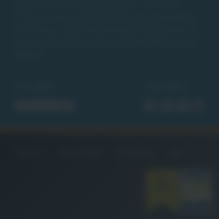
leben wir unsere Gesprächskultur. Für mehr
Transparenz und direkte Kommunikation. Reden
Sie mit uns. Tauschen wir uns gemeinsam aus. Für
Ihren perfekten Job und Ihre Ziele. Wir freuen uns
darauf.
Uns folgen
Seite teilen
KONTAKT
DATENSCHUTZ
IMPRESSUM
AGB