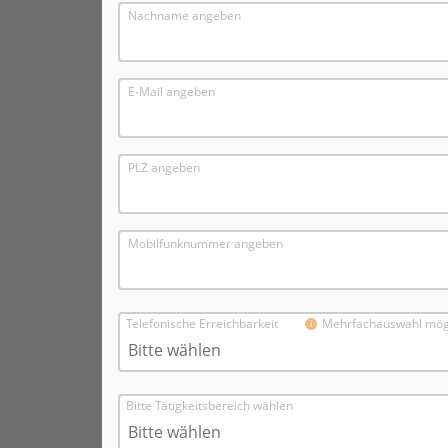
Nachname angeben
E-Mail angeben
PLZ angeben
Mobilfunknummer angeben
Telefonische Erreichbarkeit
Mehrfachauswahl mög
Bitte wählen
Bitte Tätigkeitsbereich wählen
Bitte wählen