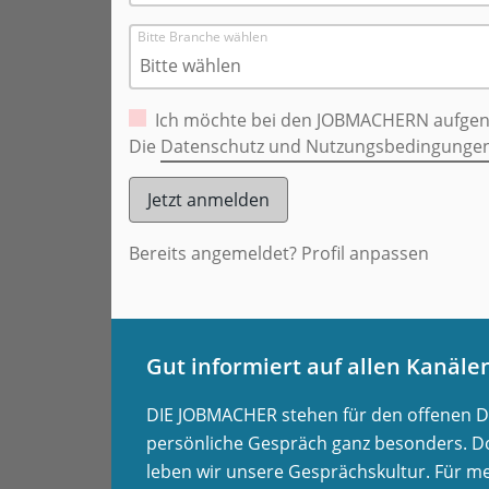
Bitte Branche wählen
Bitte wählen
Ich möchte bei den JOBMACHERN aufge
Die
Datenschutz und Nutzungsbedingunge
Bereits angemeldet?
Profil anpassen
Gut informiert auf allen Kanäle
DIE JOBMACHER stehen für den offenen Dia
persönliche Gespräch ganz besonders. Do
leben wir unsere Gesprächskultur. Für m